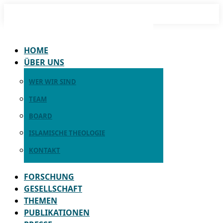
Zum
Inhalt
springen
HOME
ÜBER UNS
WER WIR SIND
TEAM
BOARD
ISLAMISCHE THEOLOGIE
KONTAKT
FORSCHUNG
GESELLSCHAFT
THEMEN
PUBLIKATIONEN