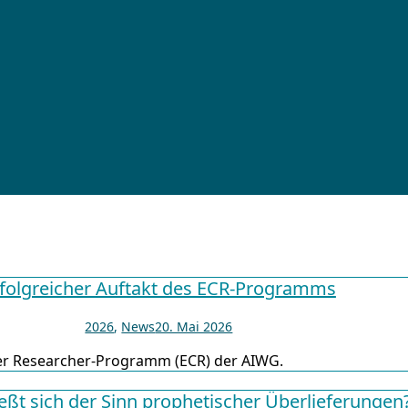
folgreicher Auftakt des ECR-Programms
2026
,
News
20. Mai 2026
reer Researcher-Programm (ECR) der AIWG.
ießt sich der Sinn prophetischer Überlieferungen